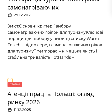
самонагріваючих
29.12.2025
Зміст:Основні критерії вибору
самонагріваючих грілок для туризмуКлючові
поради для вибору у вигляді списку:Warm
Touch – лідер серед самонагріваючих грілок
для туризмуThermopad – німецька якість і
стабільна тривалістьHotHands –…
СТАТЬИ
Агенції праці в Польщі: огляд
ринку 2026
11.12.2025