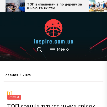
Перейти
ТОП випалювачів по дереву за
Як в
ціною та якістю
цін
к
міс
содержимому
Меню
Главная
2025
СТАТЬИ
ТОП кращіх туристичних грілок