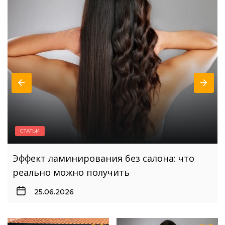
6
Де замовити вивіску: топ кращих компаній
з виготовлення вивісок
7
Що роблять адвокати та яку допомогу
надають
8
Експертний рейтинг компаній з продажу
СТАТЬИ
сонячних батарей 2026
ТОП випалювачів по дереву за ціною та
9
якістю
Реклама сезонних товарів і послуг: як
просувати сезонку та ефективно керувати
21.06.2026
маркетингом попиту