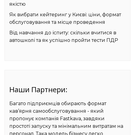
якістю
Як вибрати кейтеринг у Києві: ціни, формат
обслуговування та місце проведення
Від навчання до іспиту: скільки вчитися в
автошколі та як успішно пройти тести ПДР
Наши Партнери:
Багато підприємців обирають формат
кав’ярня самообслуговування
- який
пропонує компанія Fastkava, завдяки
простоті запуску та мінімальним витратам на
персонал. Така модель бізнесу легко