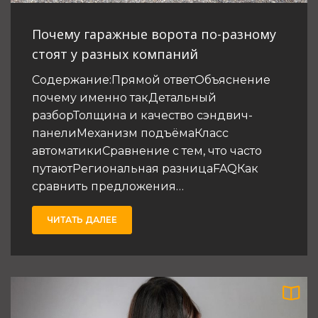
Почему гаражные ворота по-разному
9
Реклама сезонних товарів і послуг: як
стоят у разных компаний
просувати сезонку та ефективно керувати
маркетингом попиту
Содержание:Прямой ответОбъяснение
почему именно такДетальный
10
разборТолщина и качество сэндвич-
Визначення цільової аудиторії як
ключовий етап ефективного
панелиМеханизм подъёмаКласс
налаштування реклами
автоматикиСравнение с тем, что часто
путаютРегиональная разницаFAQКак
сравнить предложения…
ЧИТАТЬ ДАЛЕЕ