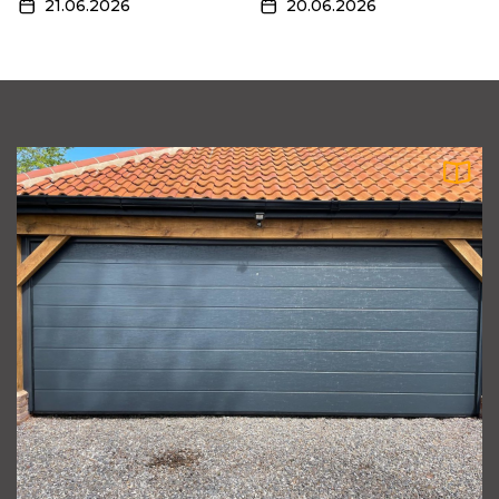
формат обслуговування та місце
21.06.2026
20.06.2026
проведення
проведення
5
Від навчання до іспиту: скільки вчитися в
автошколі та як успішно пройти тести ПДР
6
Де замовити вивіску: топ кращих компаній
з виготовлення вивісок
7
Що роблять адвокати та яку допомогу
надають
8
Експертний рейтинг компаній з продажу
сонячних батарей 2026