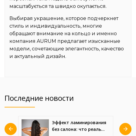
масштабується та швидко окупається.
Выбирая украшение, которое подчеркнет
стиль и индивидуальность, многие
обращают внимание на
кольцо
и именно
компания AURUM предлагает изысканные
модели, сочетающие элегантность, качество
и актуальный дизайн.
Последние новости
ния
ТОП випалювачів по
ьно
дереву за ціною та
якістю