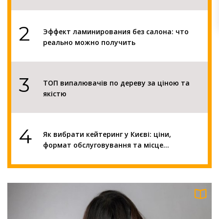
2
Эффект ламинирования без салона: что
реально можно получить
3
ТОП випалювачів по дереву за ціною та
якістю
4
Як вибрати кейтеринг у Києві: ціни,
формат обслуговування та місце
проведення
5
Від навчання до іспиту: скільки вчитися в
автошколі та як успішно пройти тести ПДР