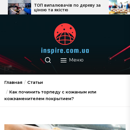
Перейти
П випалювачів по дереву за
Як вибрати кейте
ною та якістю
ціни, формат об
к
місце проведен
содержимому
Меню
Главная
Статьи
Как починить торпеду с кожаным или
кожзаменителем покрытием?