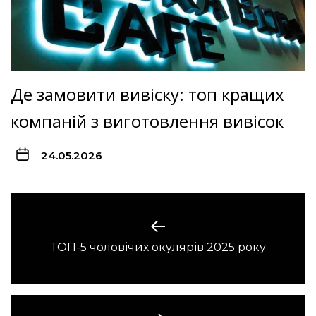
Де замовити вивіску: топ кращих
компаній з виготовлення вивісок
24.05.2026
Навигация
по
Предыдущая
ТОП-5 чоловічих окулярів 2025 року
записям
запись: