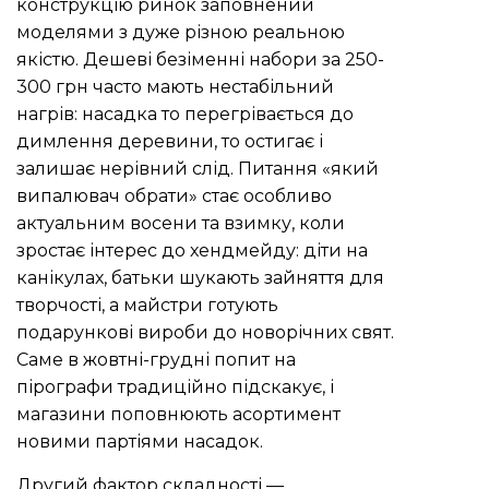
конструкцію ринок заповнений
моделями з дуже різною реальною
якістю. Дешеві безіменні набори за 250-
300 грн часто мають нестабільний
нагрів: насадка то перегрівається до
димлення деревини, то остигає і
залишає нерівний слід. Питання «який
випалювач обрати» стає особливо
актуальним восени та взимку, коли
зростає інтерес до хендмейду: діти на
канікулах, батьки шукають зайняття для
творчості, а майстри готують
подарункові вироби до новорічних свят.
Саме в жовтні-грудні попит на
пірографи традиційно підскакує, і
магазини поповнюють асортимент
новими партіями насадок.
Другий фактор складності —