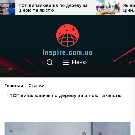
Перейти
ачів по дереву за
Як вибрати кейтеринг у Ки
стю
ціни, формат обслуговува
к
місце проведення
содержимому
Меню
Главная
Статьи
ТОП випалювачів по дереву за ціною та якістю