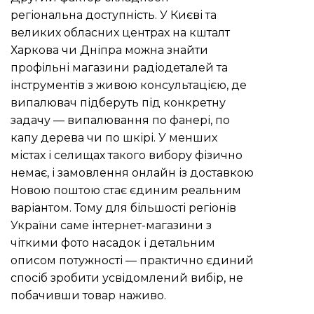
регіональна доступність. У Києві та
великих обласних центрах на кшталт
Харкова чи Дніпра можна знайти
профільні магазини радіодеталей та
інструментів з живою консультацією, де
випалювач підберуть під конкретну
задачу — випалювання по фанері, по
капу дерева чи по шкірі. У менших
містах і селищах такого вибору фізично
немає, і замовлення онлайн із доставкою
Новою поштою стає єдиним реальним
варіантом. Тому для більшості регіонів
України саме інтернет-магазини з
чіткими фото насадок і детальним
описом потужності — практично єдиний
спосіб зробити усвідомлений вибір, не
побачивши товар наживо.