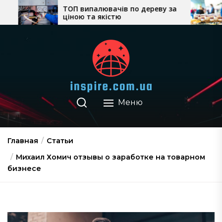
Перейти
П випалювачів по дереву за
Як вибрати кейте
ою та якістю
ціни, формат об
к
місце проведенн
содержимому
Меню
Главная
Статьи
Михаил Хомич отзывы о заработке на товарном
бизнесе