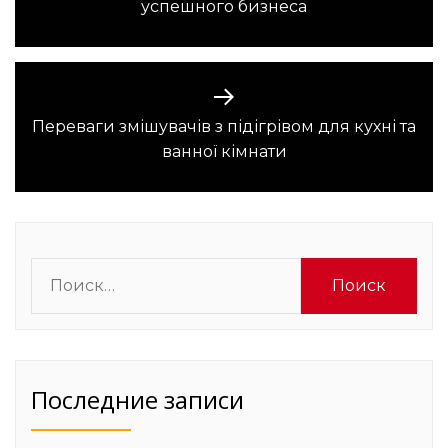
записям
успешного бизнеса
запись:
Переваги змішувачів з підігрівом для кухні та
Следующая
ванної кімнати
запись:
Найти:
Последние записи