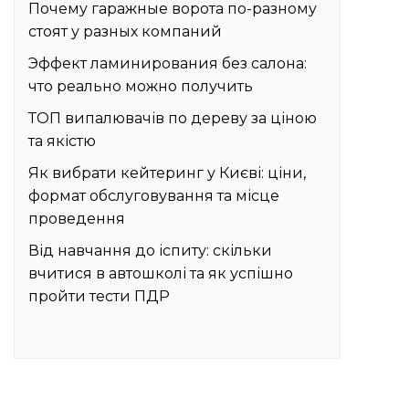
Почему гаражные ворота по-разному
стоят у разных компаний
Эффект ламинирования без салона:
что реально можно получить
ТОП випалювачів по дереву за ціною
та якістю
Як вибрати кейтеринг у Києві: ціни,
формат обслуговування та місце
проведення
Від навчання до іспиту: скільки
вчитися в автошколі та як успішно
пройти тести ПДР