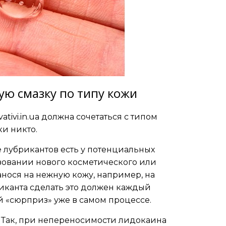
ю смазку по типу кожи
vativi.in.ua должна сочетаться с типом
ки никто.
е лубрикантов есть у потенциальных
зовании нового косметического или
нанося на нежную кожу, например, на
иканта сделать это должен каждый
 «сюрприз» уже в самом процессе.
. Так, при непереносимости лидокаина