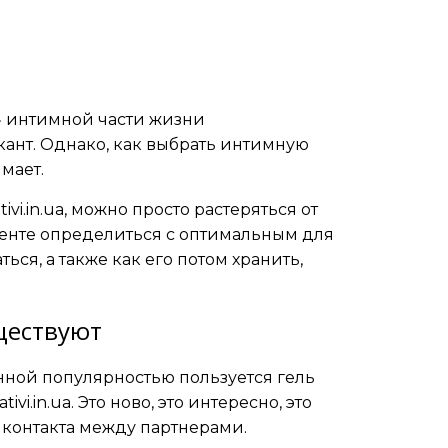
» интимной части жизни
нт. Однако, как выбрать интимную
мает.
tivi.in.ua, можно просто растеряться от
менте определиться с оптимальным для
ься, а также как его потом хранить,
ществуют
нной популярностью пользуется
гель
tivi.in.ua. Это ново, это интересно, это
контакта между партнерами.