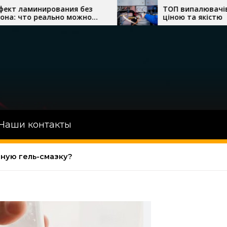
ия без
ТОП випалювачів по дереву за
 можно
ціною та якістю
Наши контакты
мную гель-смазку?