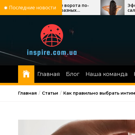
Перейти
 гаражные ворота по-
Эффект ламинирован
Последние новости
 стоят у разных
салона: что реально
к
ий
получить
содержимому
Главная
Блог
Наша команда
Главная
Статьи
Как правильно выбрать инти